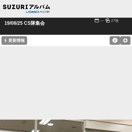
📅
🌄
---
27枚
19/08/25 CS隊集会
⚡

⚙
更新情報