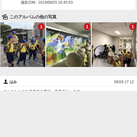
撮影日時:
2019/08/25 10:45:03
🌄
このアルバムの他の写真
1
1
1
👤
はみ
09/28 17:12
まとめたものを発表する黄組。見学者もいます。
❌
削除

一覧に戻る
Android™ アプリのインストール