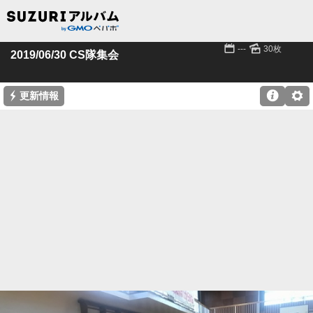
📅
🌄
---
30枚
2019/06/30 CS隊集会
⚡

⚙
更新情報