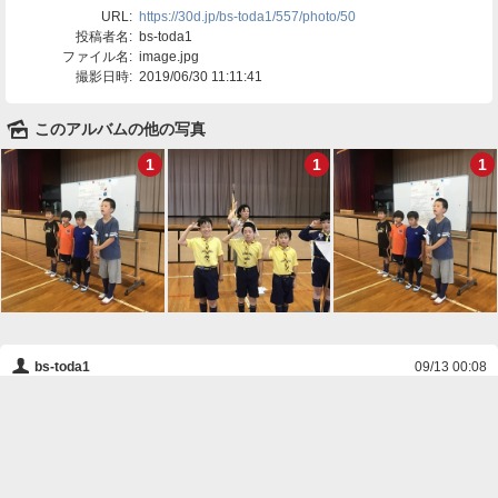
URL:
https://30d.jp/bs-toda1/557/photo/50
投稿者名:
bs-toda1
ファイル名:
image.jpg
撮影日時:
2019/06/30 11:11:41
🌄
このアルバムの他の写真
1
1
1
👤
bs-toda1
09/13 00:08
速そうだ！Sくん。
❌
削除

一覧に戻る