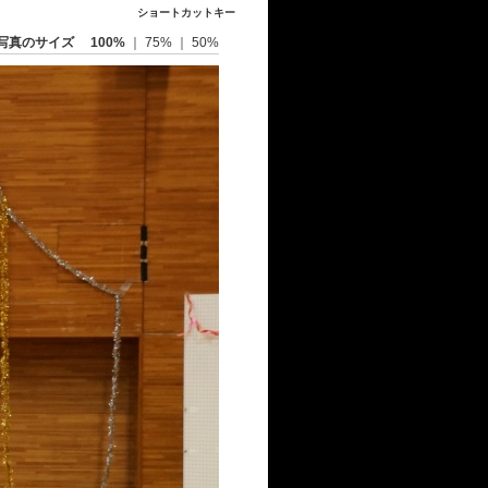
ショートカットキー
写真のサイズ
100%
｜
75%
｜
50%