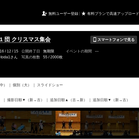
URIアルバム

★
無料ユーザー登録
有料プランで高速アップロー
📱
2/11 団 クリスマス集会
スマートフォンで見る
16 / 12 / 15
公開終了日
無期限
イベントの期間
---
-toda1さん
写真の枚数
55 / 2000枚
中）
｜
個別（大）
｜
スライドショー
）
｜
撮影日順▼（新→古）
｜
追加日順▲（古→新）
｜
追加日順▼（新→古）