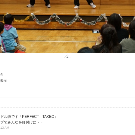
05
を表示
ル班です「PERFECT TAKEO」
ップでみんなを釘付けに・・
:13 AM