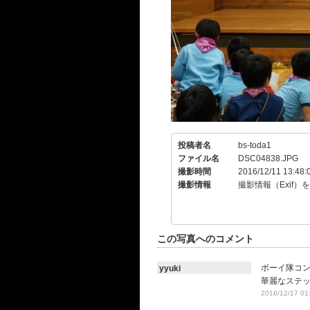
投稿者名
bs-toda1
ファイル名
DSC04838.JPG
撮影時間
2016/12/11 13:48:
撮影情報
撮影情報（Exif）
この写真へのコメント
ボーイ隊コンド
yyuki
華麗なステ
2016/12/17 01