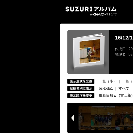
SUZ
16/1
作成日
20
管理者
bs
一覧（小）
｜
一覧（
bs-toda1
｜
すべて
撮影日順▲（古→新