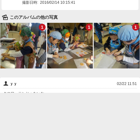
撮影日時:
2016/02/14 10:15:41
🌄
このアルバムの他の写真
1
1
1
👤
ｙｙ
02/22 11:51
クロワッサンじゃないな～
❌
削除

一覧に戻る
Android™ アプリのインストール