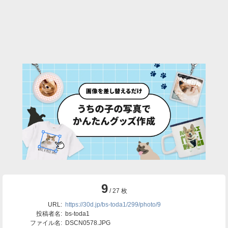
9
/ 27 枚
URL:
https://30d.jp/bs-toda1/299/photo/9
投稿者名:
bs-toda1
ファイル名:
DSCN0578.JPG