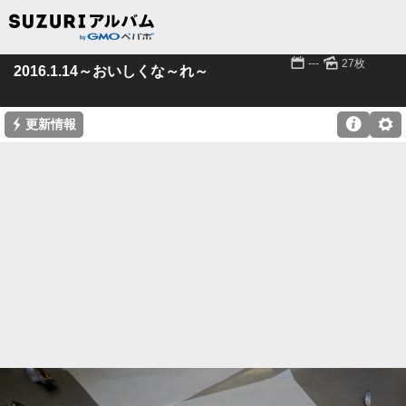
📅
🌄
---
27枚
2016.1.14～おいしくな～れ～
⚡

⚙
更新情報