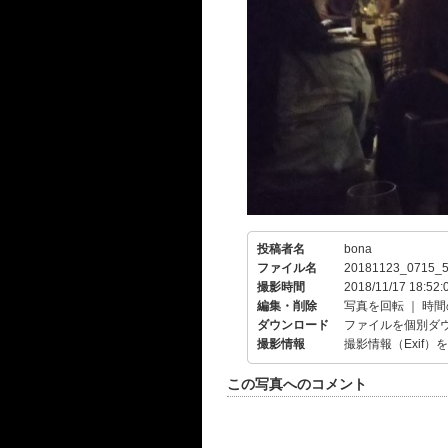
投稿者名
bona
ファイル名
20181123_0715_5
撮影時間
2018/11/17 18:52:
編集・削除
写真を回転
｜
時間
ダウンロード
ファイルを個別ダ
撮影情報
撮影情報（Exif）
この写真へのコメント