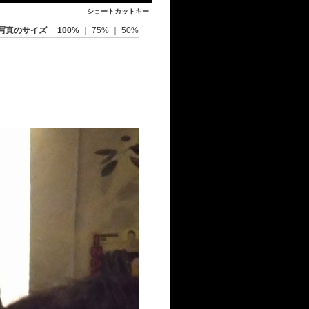
ショートカットキー
写真のサイズ
100%
｜
75%
｜
50%