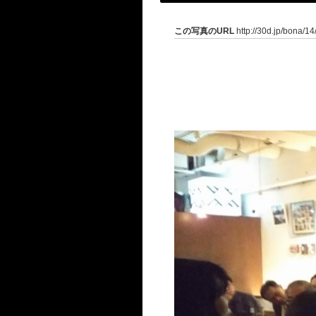
この写真のURL
http://30d.jp/bona/1