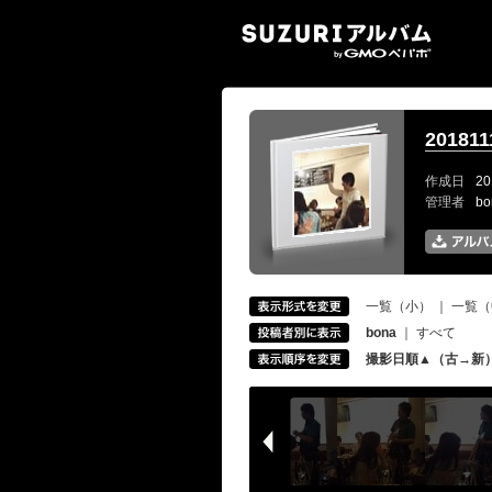
SUZ
201811
作成日
20
管理者
b
一覧（小）
｜
一覧（
bona
｜
すべて
撮影日順▲（古→新