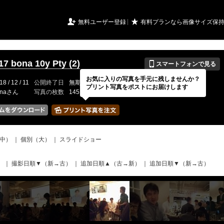
URIアルバム

★
無料ユーザー登録
有料プランなら画像サイズ保
📱
17 bona 10y Pty (2)
スマートフォンで見る
お気に入りの写真を手元に残しませんか？
18 / 12 / 11
公開終了日
無期限
イベントの期間
---
プリント写真をポストにお届けします
onaさん
写真の枚数
145 / 150枚
中）
｜
個別（大）
｜
スライドショー
）
｜
撮影日順▼（新→古）
｜
追加日順▲（古→新）
｜
追加日順▼（新→古）