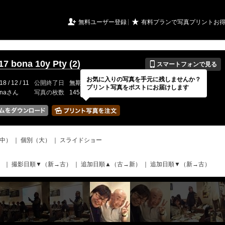
URIアルバム

★
無料ユーザー登録
有料プランで写真プリントお
📱
17 bona 10y Pty (2)
スマートフォンで見る
お気に入りの写真を手元に残しませんか？
18 / 12 / 11
公開終了日
無期限
イベントの期間
---
プリント写真をポストにお届けします
onaさん
写真の枚数
145 / 150枚
中）
｜
個別（大）
｜
スライドショー
）
｜
撮影日順▼（新→古）
｜
追加日順▲（古→新）
｜
追加日順▼（新→古）