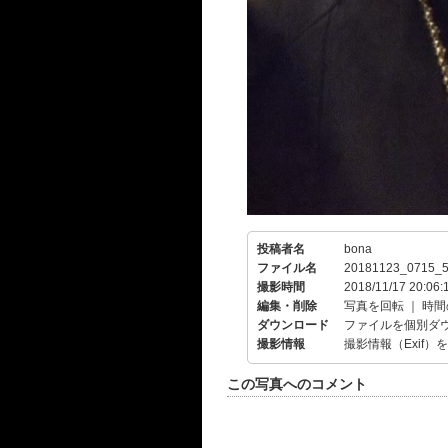
投稿者名
bona
ファイル名
20181123_0715_5
撮影時間
2018/11/17 20:06:
編集・削除
写真を回転
｜
時間
ダウンロード
ファイルを個別ダ
撮影情報
撮影情報（Exif）
この写真へのコメント