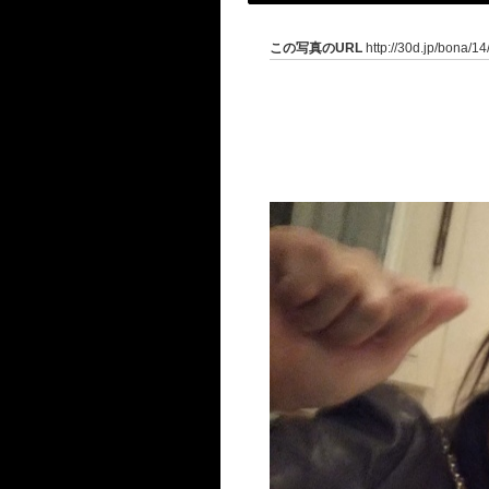
この写真のURL
http://30d.jp/bona/1