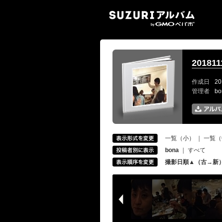
SUZ
201811
作成日
20
管理者
b
一覧（小）
｜
一覧（
bona
｜
すべて
撮影日順▲（古→新