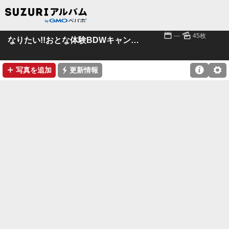
📅
🌄
---
45枚
なりたい!!おとな体験BDWキャンドルツリー
➕
⚡

⚙
写真を追加
更新情報