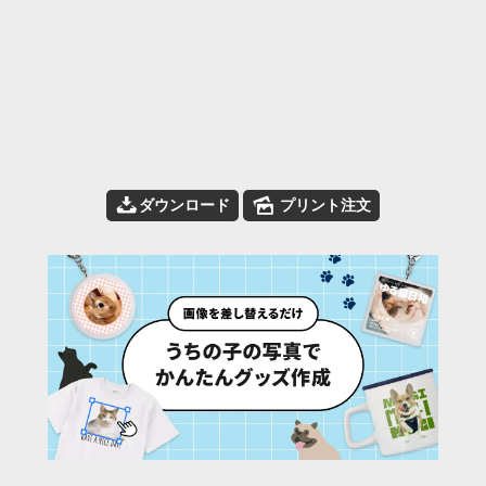
📥
🌄
ダウンロード
プリント注文