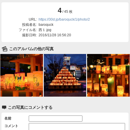
4
/ 45 枚
URL:
https://30d.jp/baroquck/1/photo/2
投稿者名:
baroquck
ファイル名:
西１.jpg
撮影日時:
2016/11/28 16:56:20
🌄
このアルバムの他の写真

この写真にコメントする
名前
コメント