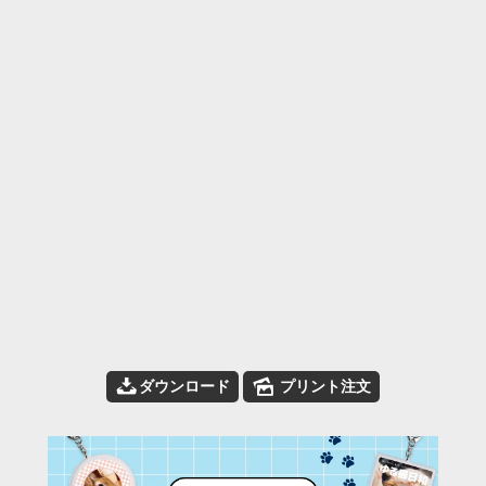
📥
🌄
ダウンロード
プリント注文