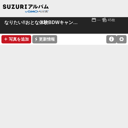
📅
🌄
---
45枚
なりたい!!おとな体験BDWキャンドルツリー
➕
⚡

⚙
写真を追加
更新情報