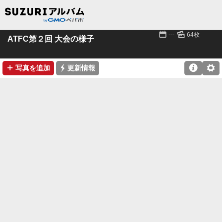
📅
🌄
---
64枚
ATFC第２回 大会の様子
➕
⚡

⚙
写真を追加
更新情報