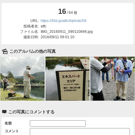
16
/ 64 枚
URL:
https://30d.jp/atfc/4/photo/59
投稿者名:
atfc
ファイル名:
IMG_20160911_090110846.jpg
撮影日時:
2016/09/11 09:01:10
🌄
このアルバムの他の写真

この写真にコメントする
名前
コメント