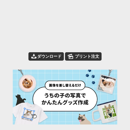
📥
🌄
ダウンロード
プリント注文