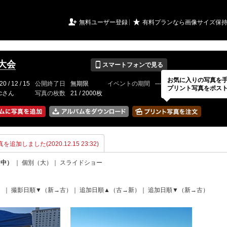
URIアルバム

★
無料ユーザー登録
有料プランなら画像サイズ保
📱
回大会
スマートフォンで見る
お気に入りの写真を
20 / 12 / 15
公開終了日
無期限
イベントの期間
---
プリント写真をポス
fcさん
写真の枚数
21 / 2000枚
を追加しました(2020.12.15 23:32)
（中）
｜
個別（大）
｜
スライドショー
）
｜
撮影日順▼（新→古）
｜
追加日順▲（古→新）
｜
追加日順▼（新→古）