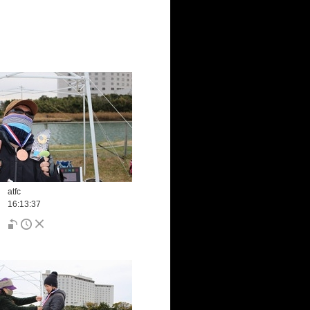
atfc
16:13:37