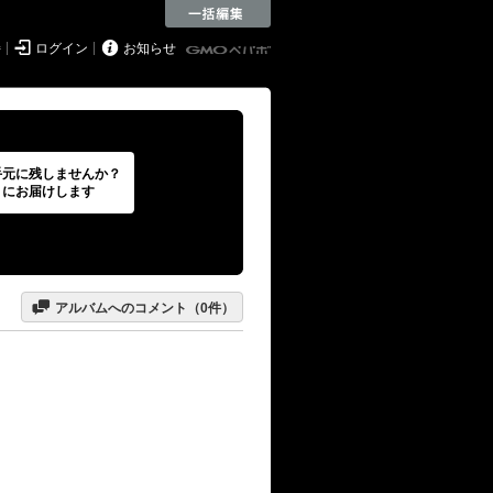


持
ログイン
お知らせ
手元に残しませんか？
トにお届けします

アルバムへのコメント（
0
件）