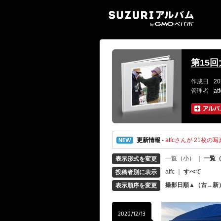
SUZ
第15
作成日
20
管理者
at
更新情報
-
atfcさんが 21枚の写真
一覧（小）
｜
一覧
表示形式を変更
atfc
｜
すべて
投稿者別に表示
撮影日順▲（古→新
表示順序を変更
2020/12/13