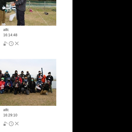
atfc
16:14:48
atfc
16:29:10