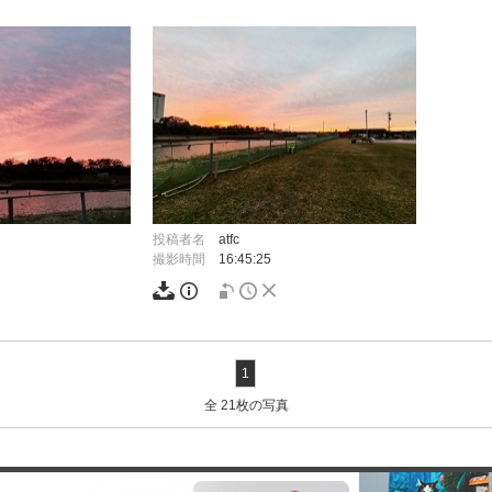
投稿者名
atfc
撮影時間
16:45:25
1
全 21枚の写真