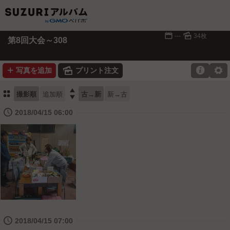
📅
🌄
---
34枚
第8回大会～308
➕
🌄

⚙
写真を追加
プリント注文
⚏

撮影順
追加順
古→新
新→古
🕔
2018/04/15 06:00
🕔
2018/04/15 07:00