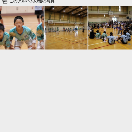
🌄
このアルバムの他の写真

一覧に戻る
Android™ アプリのインストール
Android™ からオンラインアルバムの作成・編
集、共有ができます。
インストール
⌂
📕
ホーム
アルバムを作成