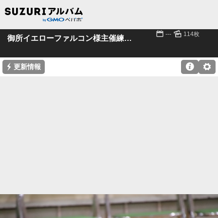
📅
🌄
---
114枚
御所イエローファルコン様主催練習試合
⚡

⚙
更新情報