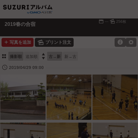
📅
🌄
---
256枚
2019春の合宿
➕
🌄

⚙
写真を追加
プリント注文
⚏

撮影順
追加順
古→新
新→古
🕔
2019/04/29 09:00