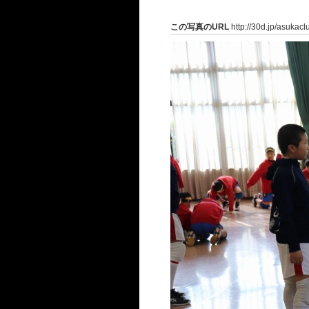
この写真のURL
http://30d.jp/asukac