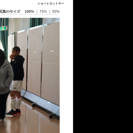
ショートカットキー
写真のサイズ
100%
｜
75%
｜
50%