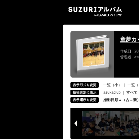
SUZ
童夢カッ
作成日
20
管理者
as
一覧（小）
｜
一覧（
asukaclub
｜
すべて
撮影日順▲（古→新