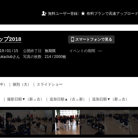
URIアルバム

★
無料ユーザー登録
有料プランで高速アップロー
📱
プ2018
スマートフォンで見る
19 / 01 / 15
公開終了日
無期限
イベントの期間
---
ukaclubさん
写真の枚数
214 / 2000枚
中）
｜
個別（大）
｜
スライドショー
）
｜
撮影日順▼（新→古）
｜
追加日順▲（古→新）
｜
追加日順▼（新→古）