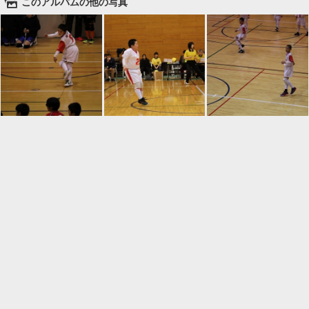
🌄
このアルバムの他の写真

一覧に戻る
Android™ アプリのインストール
Android™ からオンラインアルバムの作成・編
集、共有ができます。
インストール
⌂
📕
ホーム
アルバムを作成