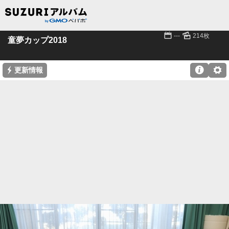
📅
🌄
---
214枚
童夢カップ2018
⚡

⚙
更新情報