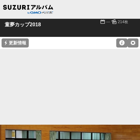
📅
🌄
---
214枚
童夢カップ2018
⚡

⚙
更新情報