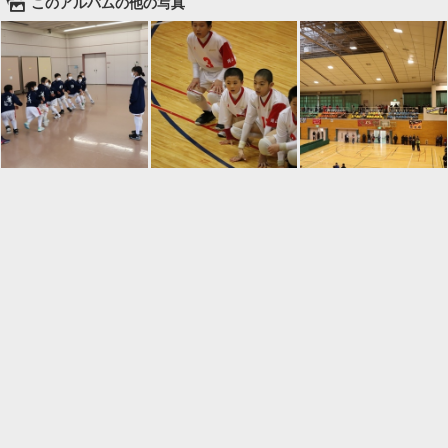
🌄
このアルバムの他の写真

一覧に戻る
Android™ アプリのインストール
Android™ からオンラインアルバムの作成・編
集、共有ができます。
インストール
⌂
📕
ホーム
アルバムを作成