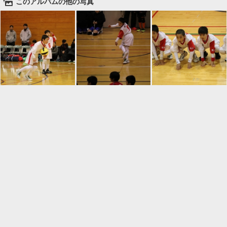
🌄
このアルバムの他の写真

一覧に戻る
Android™ アプリのインストール
Android™ からオンラインアルバムの作成・編
集、共有ができます。
インストール
⌂
📕
ホーム
アルバムを作成