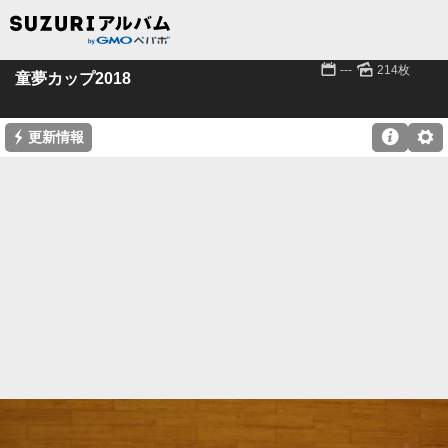
📅
🌄
---
214枚
童夢カップ2018
⚡

⚙
更新情報