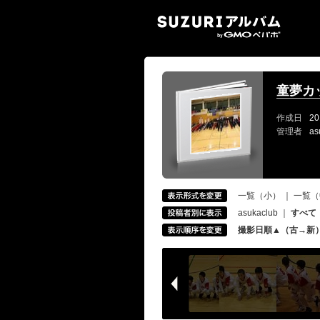
SUZ
童夢カッ
作成日
20
管理者
as
一覧（小）
｜
一覧（
asukaclub
｜
すべて
撮影日順▲（古→新