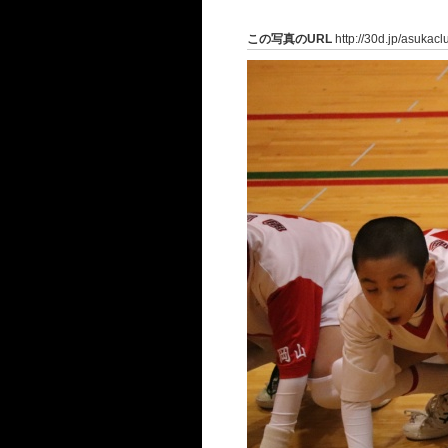
この写真のURL
http://30d.jp/asukac