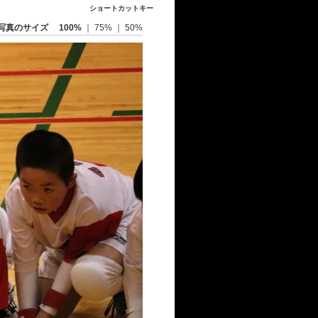
ショートカットキー
写真のサイズ
100%
｜
75%
｜
50%