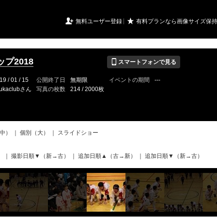
URIアルバム

★
無料ユーザー登録
有料プランなら画像サイズ保
📱
プ2018
スマートフォンで見る
19 / 01 / 15
公開終了日
無期限
イベントの期間
---
ukaclubさん
写真の枚数
214 / 2000枚
中）
｜
個別（大）
｜
スライドショー
）
｜
撮影日順▼（新→古）
｜
追加日順▲（古→新）
｜
追加日順▼（新→古）