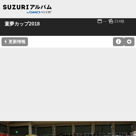
📅
🌄
---
214枚
童夢カップ2018
⚡

⚙
更新情報