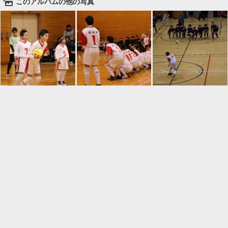
🌄
このアルバムの他の写真

一覧に戻る
Android™ アプリのインストール
Android™ からオンラインアルバムの作成・編
集、共有ができます。
インストール
⌂
📕
ホーム
アルバムを作成