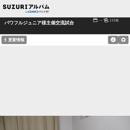
📅
🌄
---
133枚
パワフルジュニア様主催交流試合
⚡

⚙
更新情報