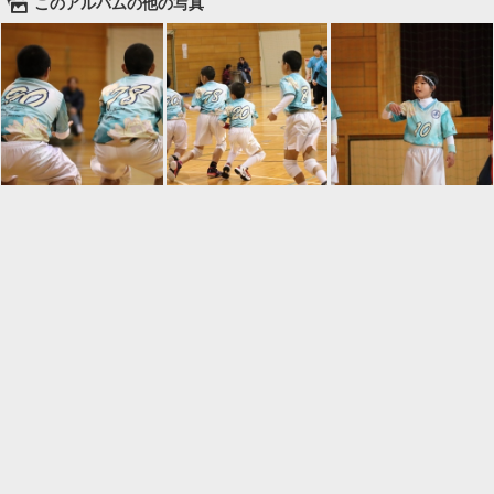
🌄
このアルバムの他の写真

一覧に戻る
Android™ アプリのインストール
Android™ からオンラインアルバムの作成・編
集、共有ができます。
インストール
⌂
📕
ホーム
アルバムを作成