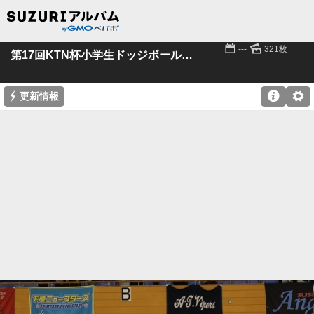
📅
🌄
---
321枚
第17回KTN杯小学生ドッジボール大会
⚡

⚙
更新情報