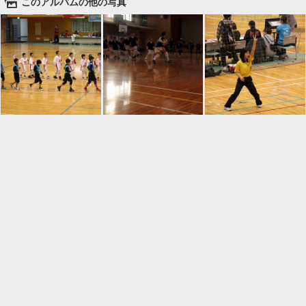
🌄
このアルバムの他の写真

一覧に戻る
Android™ アプリのインストール
Android™ からオンラインアルバムの作成・編
集、共有ができます。
インストール
⌂
📕
ホーム
アルバムを作成