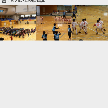
🌄
このアルバムの他の写真

一覧に戻る
Android™ アプリのインストール
Android™ からオンラインアルバムの作成・編
集、共有ができます。
インストール
⌂
📕
ホーム
アルバムを作成