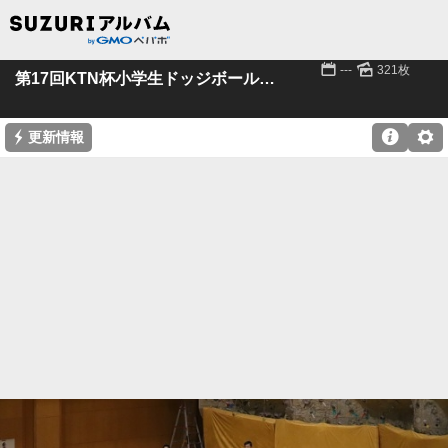
📅
🌄
---
321枚
第17回KTN杯小学生ドッジボール大会
⚡

⚙
更新情報