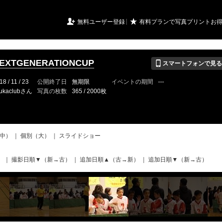
URIアルバム

★
無料ユーザー登録
有料プランで写真プリントお
📱
EXTGENERATIONCUP
スマートフォンで見る
18 / 11 / 23
公開終了日
無期限
イベントの期間
---
ukaclubさん
写真の枚数
365 / 2000枚
中）
｜
個別（大）
｜
スライドショー
）
｜
撮影日順▼（新→古）
｜
追加日順▲（古→新）
｜
追加日順▼（新→古）