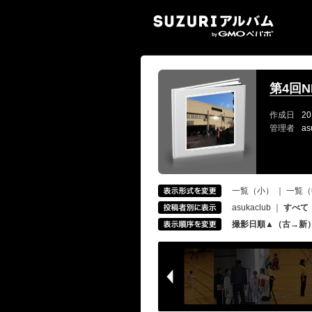
SUZ
第4回N
作成日
20
管理者
as
一覧（小）
｜
一覧（
asukaclub
｜
すべて
撮影日順▲（古→新