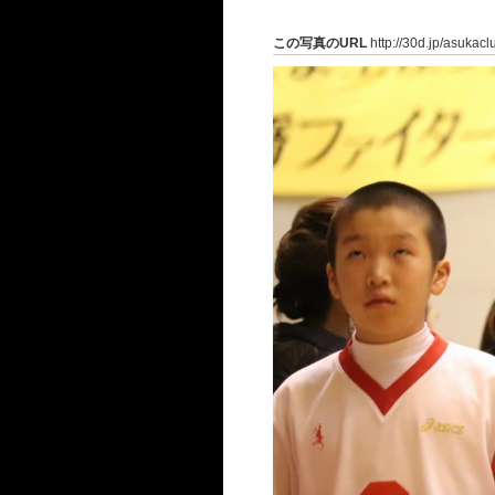
この写真のURL
http://30d.jp/asukac