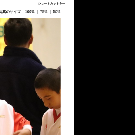
ショートカットキー
写真のサイズ
100%
｜
75%
｜
50%