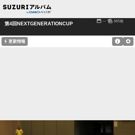
📅
🌄
---
365枚
第4回NEXTGENERATIONCUP
⚡

⚙
更新情報