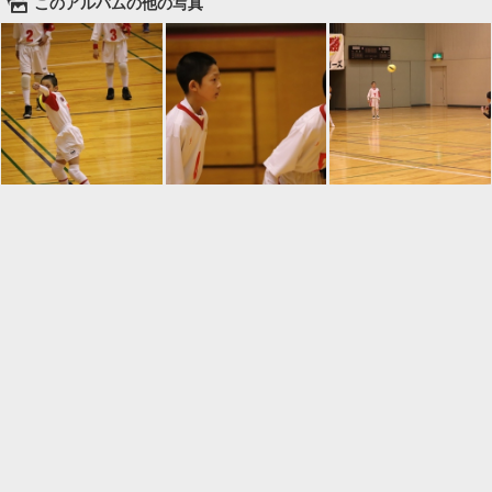
🌄
このアルバムの他の写真

一覧に戻る
Android™ アプリのインストール
Android™ からオンラインアルバムの作成・編
集、共有ができます。
インストール
⌂
📕
ホーム
アルバムを作成