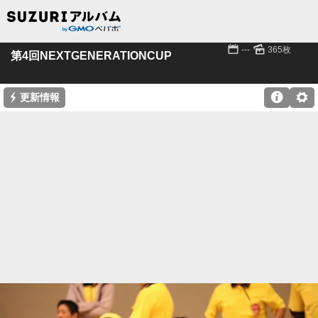
📅
🌄
---
365枚
第4回NEXTGENERATIONCUP
⚡

⚙
更新情報