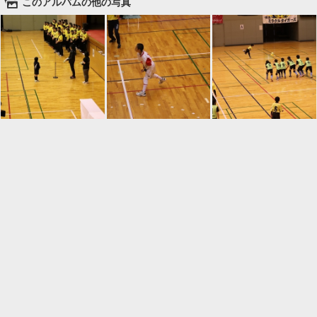
🌄
このアルバムの他の写真

一覧に戻る
Android™ アプリのインストール
Android™ からオンラインアルバムの作成・編
集、共有ができます。
インストール
⌂
📕
ホーム
アルバムを作成