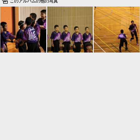
🌄
このアルバムの他の写真

一覧に戻る
Android™ アプリのインストール
Android™ からオンラインアルバムの作成・編
集、共有ができます。
インストール
⌂
📕
ホーム
アルバムを作成