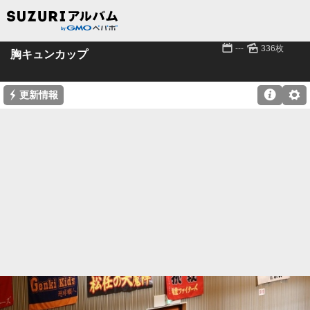
📅
🌄
---
336枚
胸キュンカップ
⚡

⚙
更新情報