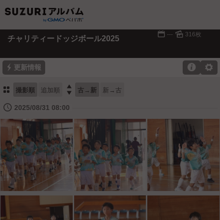
📅
🌄
---
316枚
チャリティードッジボール2025
⚡

⚙
更新情報
⚏

撮影順
追加順
古→新
新→古
🕔
2025/08/31 08:00