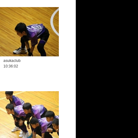
asukaclub
10:36:02