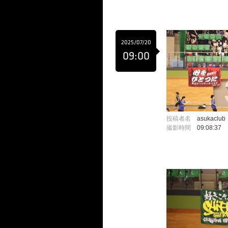
2025/07/20
09:00
投稿者名
asukaclub
撮影時間
09:08:37