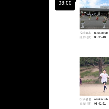
08:00
投稿者名
asukaclub
撮影時間
08:35:40
投稿者名
asukaclub
撮影時間
08:41:51