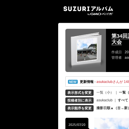
SUZ
第34
大会
作成日
20
管理者
as
更新情報
-
asukaclubさんが 1
一覧（小）
｜
一覧
表示形式を変更
asukaclub
｜
すべて
投稿者別に表示
撮影日順▲（古→新
表示順序を変更
2025/07/20