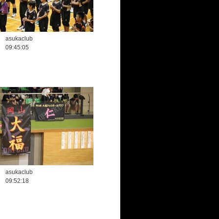
asukaclub
09:45:05
asukaclub
09:52:18