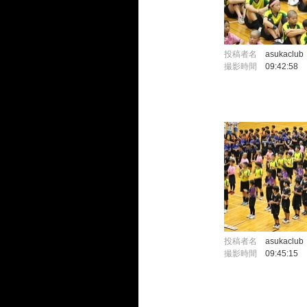
投稿者名
asukaclub
撮影時間
09:42:58
投稿者名
asukaclub
撮影時間
09:45:15