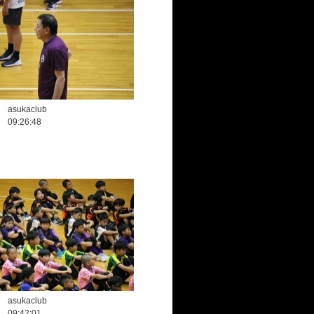
asukaclub
09:26:48
asukaclub
09:42:01