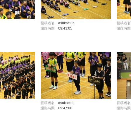
投稿者名
asukaclub
投稿者名
撮影時間
09:43:05
撮影時間
投稿者名
asukaclub
投稿者名
撮影時間
09:47:06
撮影時間