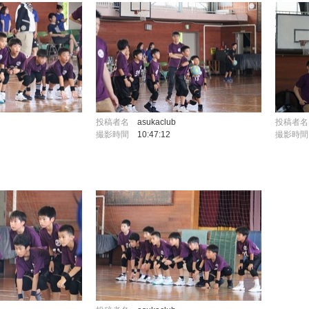
投稿者名
asukaclub
投稿者名
撮影時間
10:47:12
撮影時間