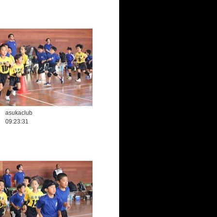
asukaclub
09:23:31