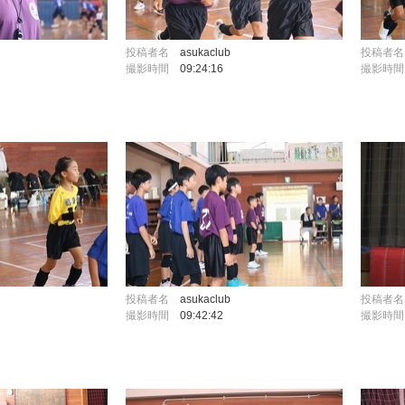
投稿者名
asukaclub
投稿者名
撮影時間
09:24:16
撮影時間
投稿者名
asukaclub
投稿者名
撮影時間
09:42:42
撮影時間