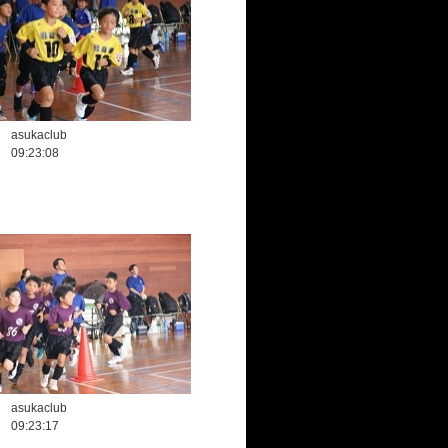
asukaclub
09:23:08
asukaclub
09:23:17