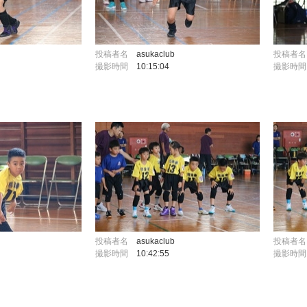
投稿者名
asukaclub
投稿者名
撮影時間
10:15:04
撮影時間
投稿者名
asukaclub
投稿者名
撮影時間
10:42:55
撮影時間