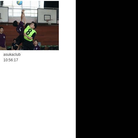
asukaclub
10:56:17