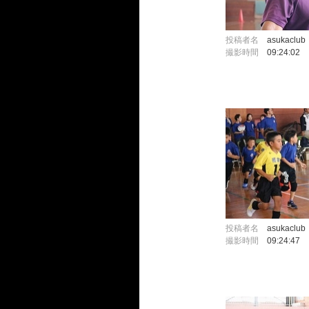
投稿者名
asukaclub
撮影時間
09:24:02
投稿者名
asukaclub
撮影時間
09:24:47