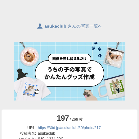
👤
asukaclub
さんの写真一覧へ
197
/ 269 枚
URL:
https://30d.jp/asukaclub/30/photo/217
投稿者名:
asukaclub
ファイル名:
IMG_1334.JPG