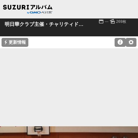
📅
🌄
---
269枚
明日華クラブ主催・チャリティドッジ!!(後編）
⚡

⚙
更新情報