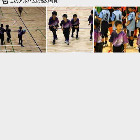
🌄
このアルバムの他の写真

一覧に戻る
Android™ アプリのインストール
Android™ からオンラインアルバムの作成・編
集、共有ができます。
インストール
⌂
📕
ホーム
アルバムを作成