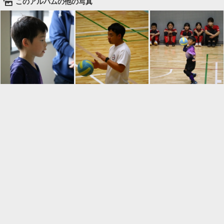
🌄
このアルバムの他の写真

一覧に戻る
Android™ アプリのインストール
Android™ からオンラインアルバムの作成・編
集、共有ができます。
インストール
⌂
📕
ホーム
アルバムを作成