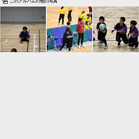
🌄
このアルバムの他の写真

一覧に戻る
Android™ アプリのインストール
Android™ からオンラインアルバムの作成・編
集、共有ができます。
インストール
⌂
📕
ホーム
アルバムを作成