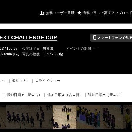
URIアルバム

★
無料ユーザー登録
有料プランで高速アップロー
📱
XT CHALLENGE CUP
スマートフォンで見
23 / 10 / 15
公開終了日
無期限
イベントの期間
---
ukaclubさん
写真の枚数
114 / 2000枚
中）
｜
個別（大）
｜
スライドショー
）
｜
撮影日順▼（新→古）
｜
追加日順▲（古→新）
｜
追加日順▼（新→古）