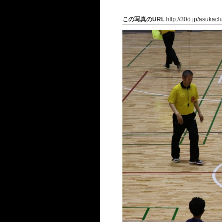
この写真のURL
http://30d.jp/asukac