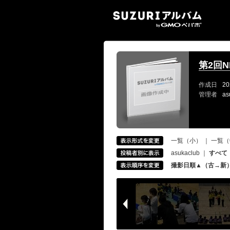
SUZ
第2回NE
作成日
20
管理者
as
一覧（小）
｜
一覧（
asukaclub
｜
すべて
撮影日順▲（古→新