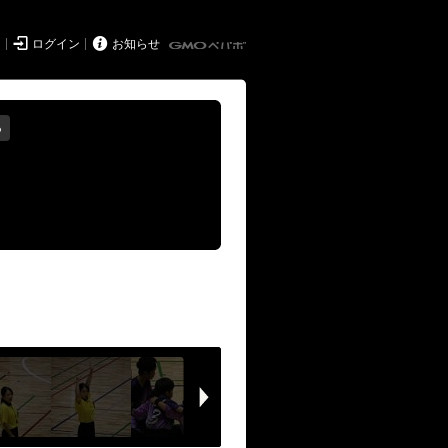


ド
ログイン
お知らせ
る