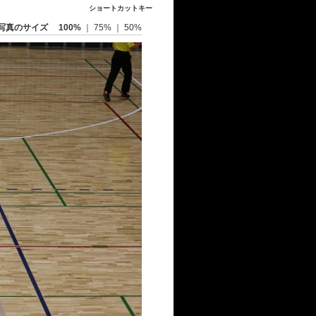
ショートカットキー
写真のサイズ
100%
｜
75%
｜
50%