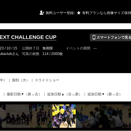
URIアルバム

★
無料ユーザー登録
有料プランなら画像サイズ保
📱
XT CHALLENGE CUP
スマートフォンで見
23 / 10 / 15
公開終了日
無期限
イベントの期間
---
ukaclubさん
写真の枚数
114 / 2000枚
中）
｜
個別（大）
｜
スライドショー
）
｜
撮影日順▼（新→古）
｜
追加日順▲（古→新）
｜
追加日順▼（新→古）