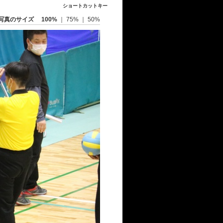
ショートカットキー
写真のサイズ
100%
｜
75%
｜
50%