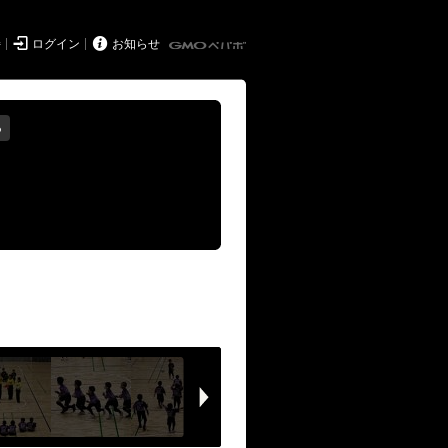


持
ログイン
お知らせ
る