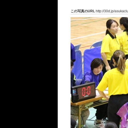
この写真のURL
http://30d.jp/asukac