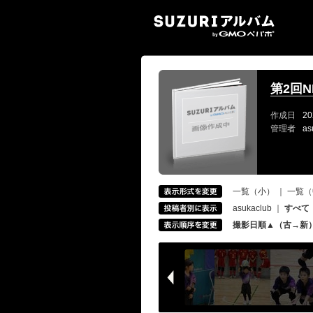
SUZ
第2回NE
作成日
20
管理者
as
一覧（小）
｜
一覧（
asukaclub
｜
すべて
撮影日順▲（古→新