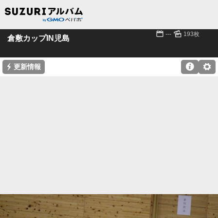
📅
🌄
---
193枚
倉敷カップIN児島
⚡

⚙
更新情報