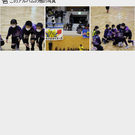
🌄
このアルバムの他の写真

一覧に戻る
Android™ アプリのインストール
Android™ からオンラインアルバムの作成・編
集、共有ができます。
インストール
⌂
📕
ホーム
アルバムを作成