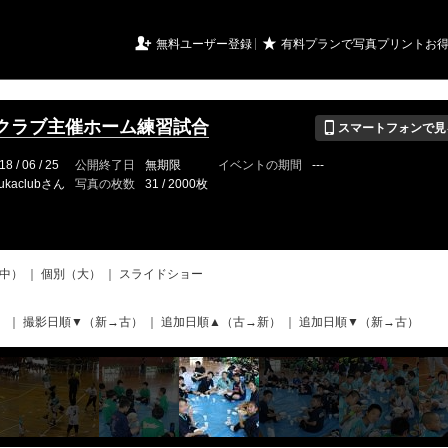
URIアルバム

★
無料ユーザー登録
有料プランで写真プリントお
📱
クラブ主催ホーム練習試合
スマートフォンで見
18 / 06 / 25
公開終了日
無期限
イベントの期間
---
ukaclubさん
写真の枚数
31 / 2000枚
中）
｜
個別（大）
｜
スライドショー
）
｜
撮影日順▼（新→古）
｜
追加日順▲（古→新）
｜
追加日順▼（新→古）