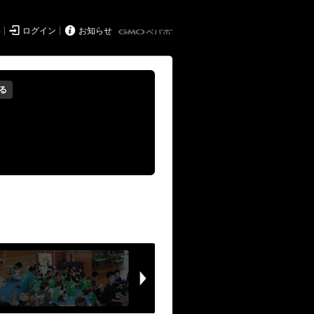


得
ログイン
お知らせ
る