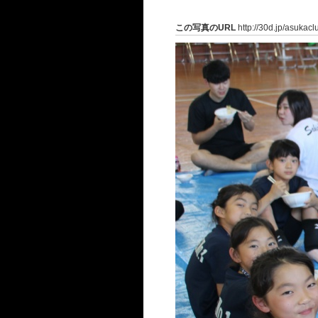
この写真のURL
http://30d.jp/asukac