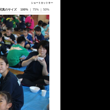
ショートカットキー
写真のサイズ
100%
｜
75%
｜
50%