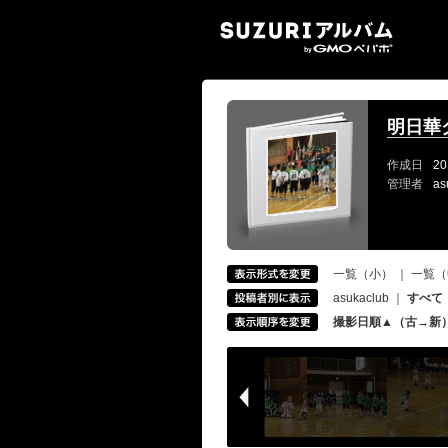
SUZ
明日華
作成日
20
管理者
as
一覧（小）
｜
一覧（
asukaclub
｜
すべて
撮影日順▲（古→新