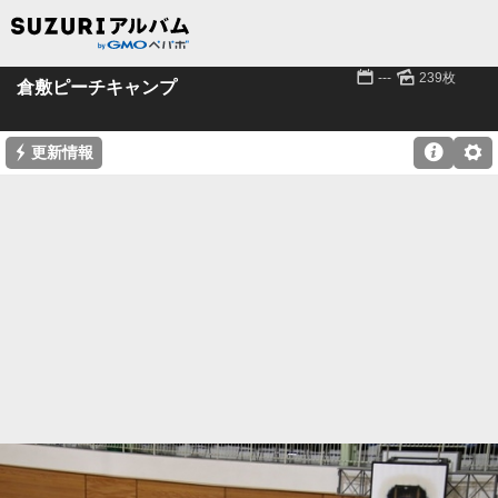
📅
🌄
---
239枚
倉敷ピーチキャンプ
⚡

⚙
更新情報