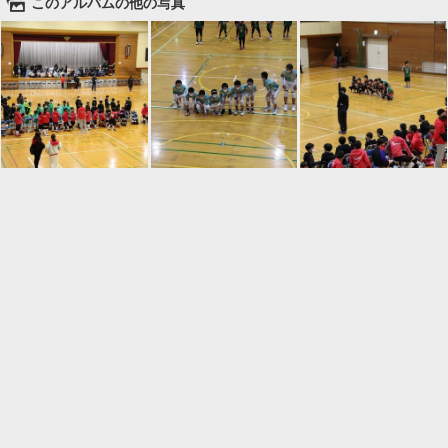
🌄
このアルバムの他の写真

一覧に戻る
Android™ アプリのインストール
Android™ からオンラインアルバムの作成・編
集、共有ができます。
インストール
⌂
📕
ホーム
アルバムを作成