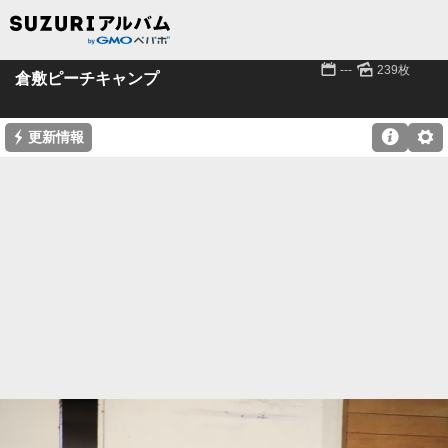
📅
🌄
---
239枚
倉敷ピーチキャンプ
⚡

⚙
更新情報