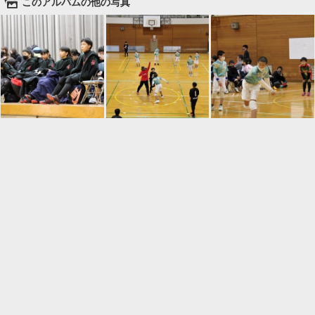
🌄
このアルバムの他の写真

一覧に戻る
Android™ アプリのインストール
Android™ からオンラインアルバムの作成・編
集、共有ができます。
インストール
⌂
📕
ホーム
アルバムを作成