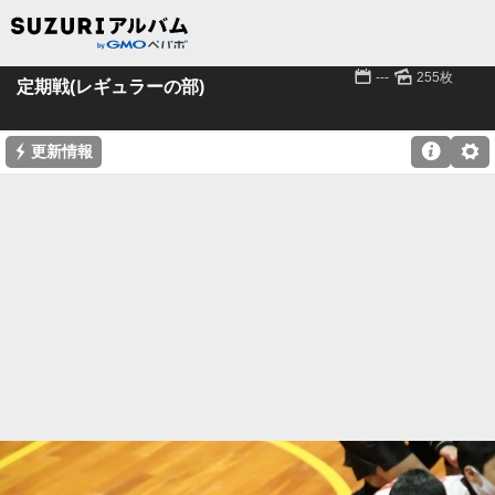
📅
🌄
---
255枚
定期戦(レギュラーの部)
⚡

⚙
更新情報