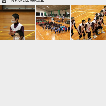
🌄
このアルバムの他の写真

一覧に戻る
Android™ アプリのインストール
Android™ からオンラインアルバムの作成・編
集、共有ができます。
インストール
⌂
📕
ホーム
アルバムを作成