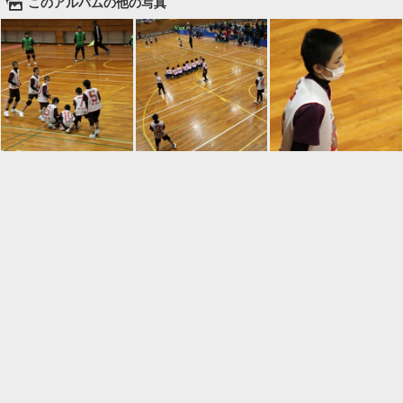
🌄
このアルバムの他の写真

一覧に戻る
Android™ アプリのインストール
Android™ からオンラインアルバムの作成・編
集、共有ができます。
インストール
⌂
📕
ホーム
アルバムを作成