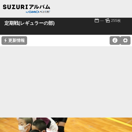
📅
🌄
---
255枚
定期戦(レギュラーの部)
⚡

⚙
更新情報