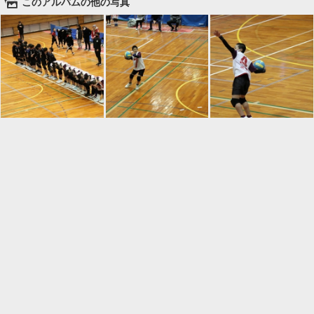
🌄
このアルバムの他の写真

一覧に戻る
Android™ アプリのインストール
Android™ からオンラインアルバムの作成・編
集、共有ができます。
インストール
⌂
📕
ホーム
アルバムを作成