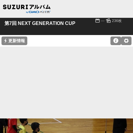
📅
🌄
---
236枚
第7回 NEXT GENERATION CUP
⚡

⚙
更新情報