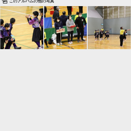
🌄
このアルバムの他の写真

一覧に戻る
Android™ アプリのインストール
Android™ からオンラインアルバムの作成・編
集、共有ができます。
インストール
⌂
📕
ホーム
アルバムを作成