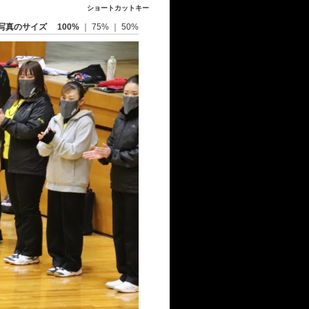
ショートカットキー
写真のサイズ
100%
｜
75%
｜
50%