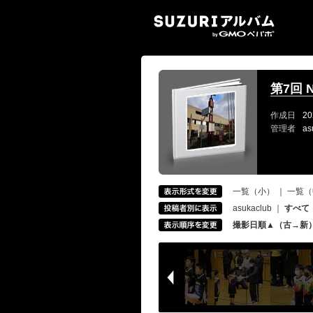
SUZ
第7回 N
作成日
20
管理者
as
一覧（小）
｜
一覧（
asukaclub
｜
すべて
撮影日順▲（古→新