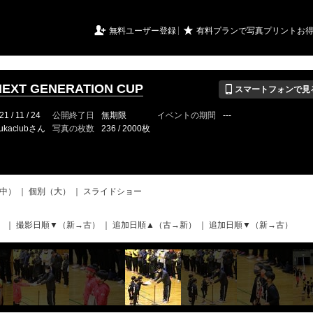
URIアルバム

★
無料ユーザー登録
有料プランで写真プリントお
📱
EXT GENERATION CUP
スマートフォンで見
21 / 11 / 24
公開終了日
無期限
イベントの期間
---
ukaclubさん
写真の枚数
236 / 2000枚
中）
｜
個別（大）
｜
スライドショー
）
｜
撮影日順▼（新→古）
｜
追加日順▲（古→新）
｜
追加日順▼（新→古）