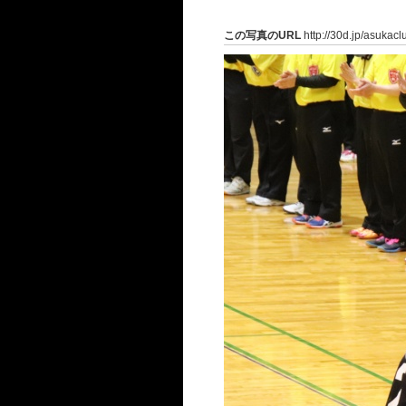
この写真のURL
http://30d.jp/asukac