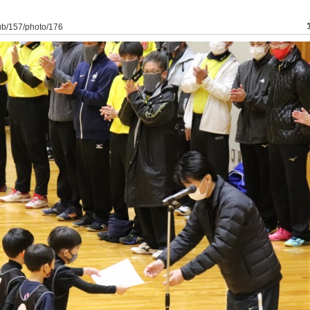
lub/157/photo/176