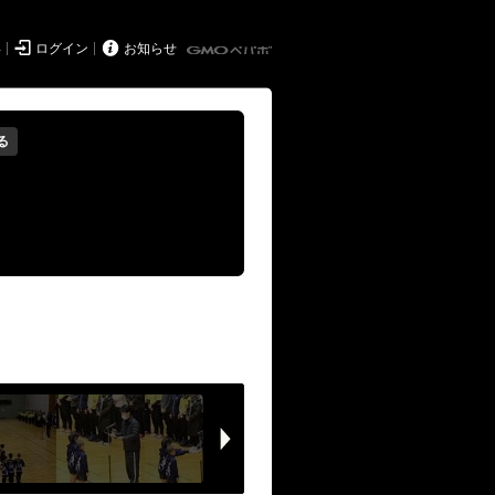


得
ログイン
お知らせ
る