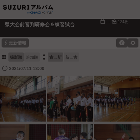
📅
🌄
---
124枚
県大会前審判研修会＆練習試合
⚡

⚙
更新情報
⚏

撮影順
追加順
古→新
新→古
🕔
2021/07/11 13:00