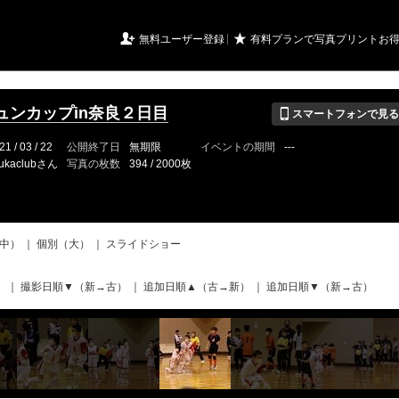
URIアルバム

★
無料ユーザー登録
有料プランで写真プリントお
📱
ュンカップin奈良２日目
スマートフォンで見る
21 / 03 / 22
公開終了日
無期限
イベントの期間
---
ukaclubさん
写真の枚数
394 / 2000枚
中）
｜
個別（大）
｜
スライドショー
）
｜
撮影日順▼（新→古）
｜
追加日順▲（古→新）
｜
追加日順▼（新→古）