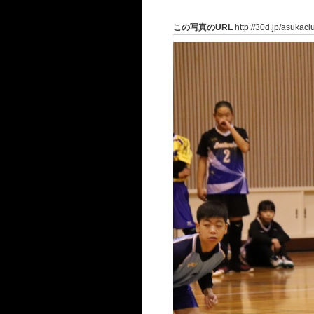
この写真のURL
http://30d.jp/asukac