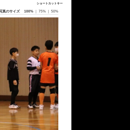
ショートカットキー
写真のサイズ
100%
｜
75%
｜
50%