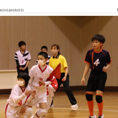
lub/141/photo/231