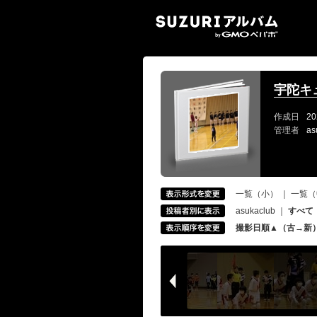
SUZ
宇陀キ
作成日
20
管理者
as
一覧（小）
｜
一覧（
asukaclub
｜
すべて
撮影日順▲（古→新