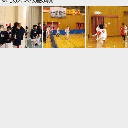
🌄
このアルバムの他の写真

一覧に戻る
Android™ アプリのインストール
Android™ からオンラインアルバムの作成・編
集、共有ができます。
インストール
⌂
📕
ホーム
アルバムを作成