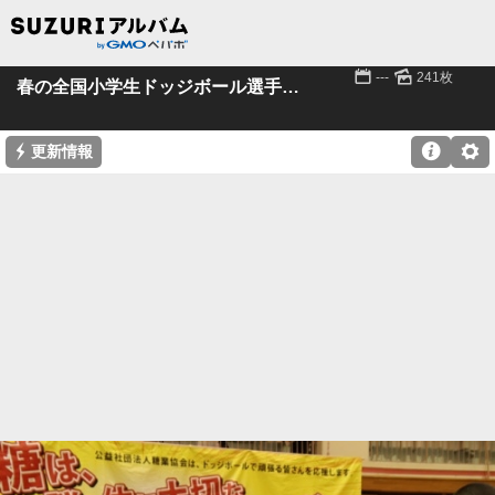
📅
🌄
---
241枚
春の全国小学生ドッジボール選手権岡山県大会
⚡

⚙
更新情報