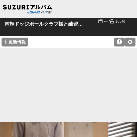
📅
🌄
---
165枚
南輝ドッジボールクラブ様と練習試合
⚡

⚙
更新情報