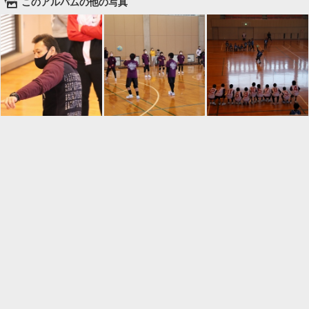
🌄
このアルバムの他の写真

一覧に戻る
Android™ アプリのインストール
Android™ からオンラインアルバムの作成・編
集、共有ができます。
インストール
⌂
📕
ホーム
アルバムを作成