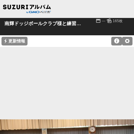
📅
🌄
---
165枚
南輝ドッジボールクラブ様と練習試合
⚡

⚙
更新情報