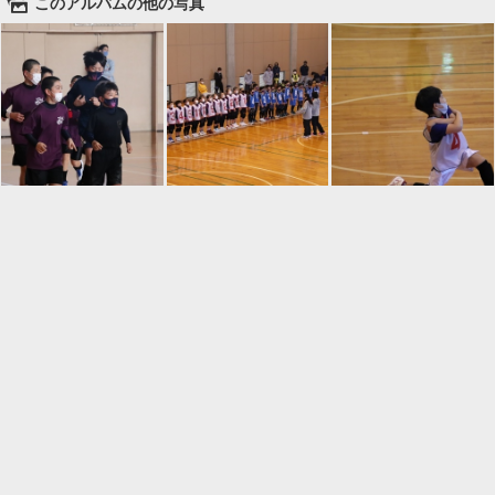
🌄
このアルバムの他の写真

一覧に戻る
Android™ アプリのインストール
Android™ からオンラインアルバムの作成・編
集、共有ができます。
インストール
⌂
📕
ホーム
アルバムを作成