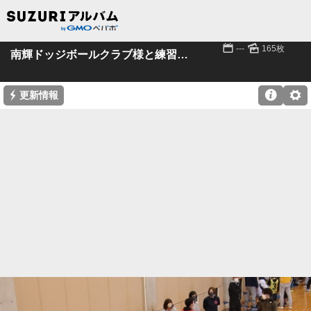
📅
🌄
---
165枚
南輝ドッジボールクラブ様と練習試合
⚡

⚙
更新情報